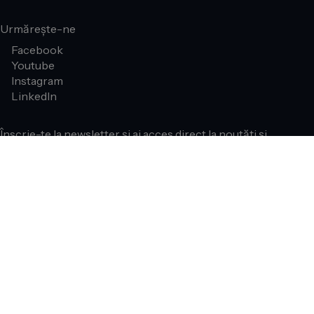
Urmărește-ne
Facebook
Youtube
Instagram
LinkedIn
Înscrie-te la newsletter și ai acces direct la noutăți și
oferte speciale.
Abonează-te
Am citit și sunt de acord cu
Termeni & Condiții.
(*)